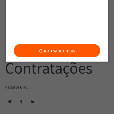
al: Como
Reduzir Erros
nas
Quero saber mais
Contratações
Redator Grou