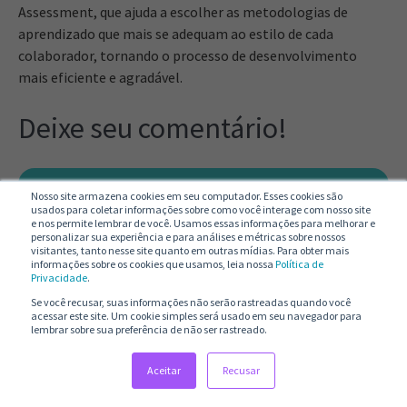
Assessment, que ajuda a escolher as metodologias de
aprendizado que mais se adequam ao estilo de cada
colaborador, tornando o processo de desenvolvimento
mais eficiente e agradável.
Deixe seu comentário!
Nosso site armazena cookies em seu computador. Esses cookies são
usados para coletar informações sobre como você interage com nosso site
e nos permite lembrar de você. Usamos essas informações para melhorar e
Nome
*
personalizar sua experiência e para análises e métricas sobre nossos
visitantes, tanto nesse site quanto em outras mídias. Para obter mais
informações sobre os cookies que usamos, leia nossa
Política de
Privacidade
.
Se você recusar, suas informações não serão rastreadas quando você
acessar este site. Um cookie simples será usado em seu navegador para
Sobrenome
lembrar sobre sua preferência de não ser rastreado.
Aceitar
Recusar