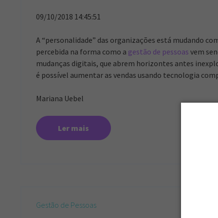
09/10/2018 14:45:51
A “personalidade” das organizações está mudando co
percebida na forma como a
gestão de pessoas
vem send
mudanças digitais, que abrem horizontes antes inexpl
é possível aumentar as vendas usando tecnologia com
Mariana Uebel
Ler mais
Gestão de Pessoas