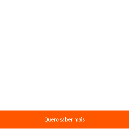
: por que você é
pela sua?
ser humano, porém, o ambiente
omo justificativas para insucessos.
amos que nosso sucesso habita em
Quero saber mais