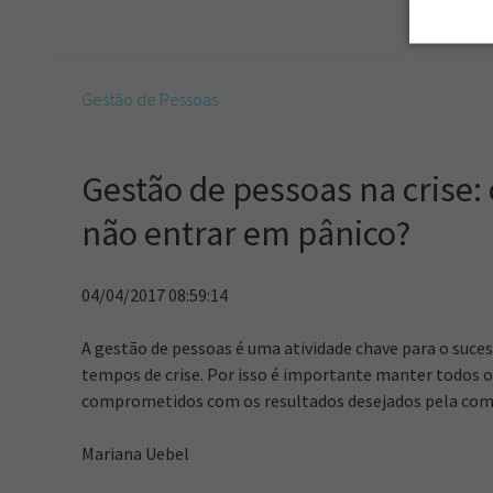
Gestão de Pessoas
Gestão de pessoas na crise: 
não entrar em pânico?
04/04/2017 08:59:14
A gestão de pessoas é uma atividade chave para o suc
tempos de crise. Por isso é importante manter todos o
comprometidos com os resultados desejados pela com
Mariana Uebel