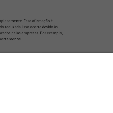
mpletamente. Essa afirmação é
o realizada. Isso ocorre devido às
orados pelas empresas. Por exemplo,
portamental.