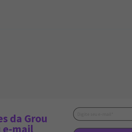
es da Grou
 e-mail