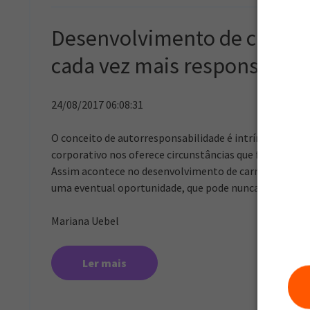
Desenvolvimento de carreira
cada vez mais responsável 
24/08/2017 06:08:31
O conceito de autorresponsabilidade é intrínseco ao 
corporativo nos oferece circunstâncias que funcionam c
Assim acontece no desenvolvimento de carreira. Pens
uma eventual oportunidade, que pode nunca aparecer.
Mariana Uebel
Ler mais