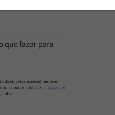
o que fazer para
esso da empresa, especialmente em
s funcionários alinhados,
engajados
e
panhia.