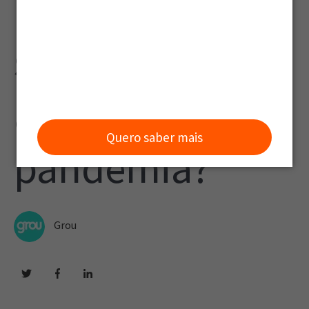
híbrido de
sucesso mesmo
após a
Quero saber mais
pandemia?
Grou