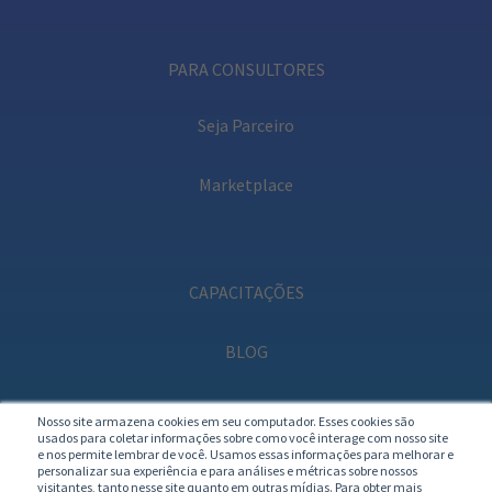
PARA CONSULTORES
Seja Parceiro
Marketplace
CAPACITAÇÕES
BLOG
PODCAST
Nosso site armazena cookies em seu computador. Esses cookies são
usados para coletar informações sobre como você interage com nosso site
e nos permite lembrar de você. Usamos essas informações para melhorar e
personalizar sua experiência e para análises e métricas sobre nossos
visitantes, tanto nesse site quanto em outras mídias. Para obter mais