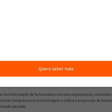
ionários, conhecida como turnover, é um indicador crucial para a a
ma empresa. Compreender seus fundamentos é crucial para sabe
ma eficaz.
Quero saber mais
e Turnover e Taxa de Turnover
 a movimentação de funcionários em uma organização, incluindo a
urnover é expressa em porcentagem e indica a proporção de funcio
inado período.