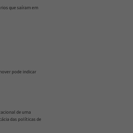
ários que saíram em
nover pode indicar
zacional de uma
ácia das políticas de