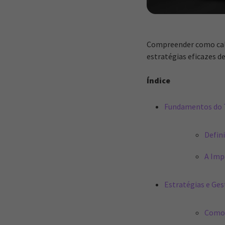
Compreender como calc
estratégias eficazes d
Índice
Fundamentos do 
Defin
A Imp
Estratégias e Ge
Como 