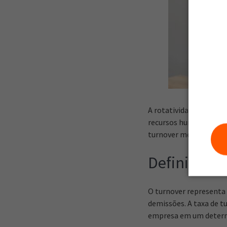
A rotatividade de func
recursos humanos em u
turnover mensal de for
Definição d
O turnover representa
demissões. A taxa de t
empresa em um determ