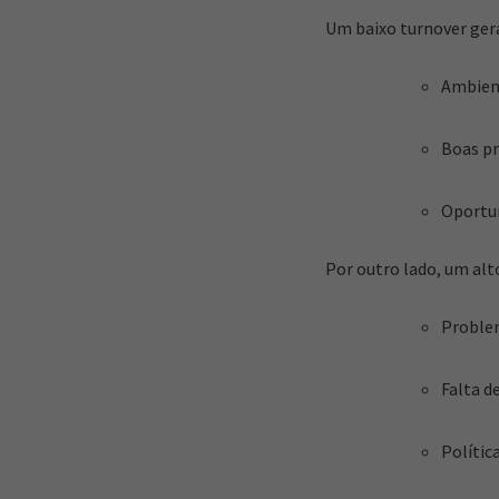
Um baixo turnover ger
Ambient
Boas pr
Oportun
Por outro lado, um alt
Problem
Falta d
Polític