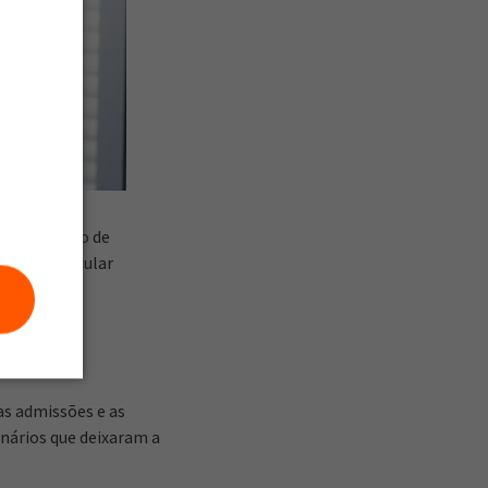
dministração de
r como calcular
s admissões e as
nários que deixaram a