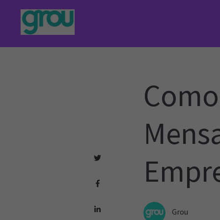
Como 
Mensa
Empr
Grou