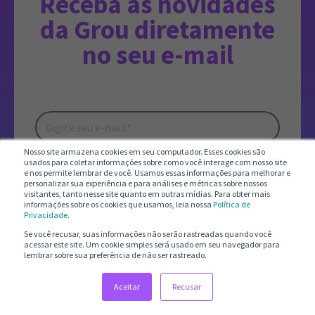
Receba as novidades
da Grou diretamente
no seu e-mail
Nosso site armazena cookies em seu computador. Esses cookies são
usados para coletar informações sobre como você interage com nosso site
e nos permite lembrar de você. Usamos essas informações para melhorar e
personalizar sua experiência e para análises e métricas sobre nossos
visitantes, tanto nesse site quanto em outras mídias. Para obter mais
informações sobre os cookies que usamos, leia nossa
Política de
Privacidade
.
Se você recusar, suas informações não serão rastreadas quando você
acessar este site. Um cookie simples será usado em seu navegador para
lembrar sobre sua preferência de não ser rastreado.
A GROU
Aceitar
Recusar
PARA RECURSOS HUMANOS