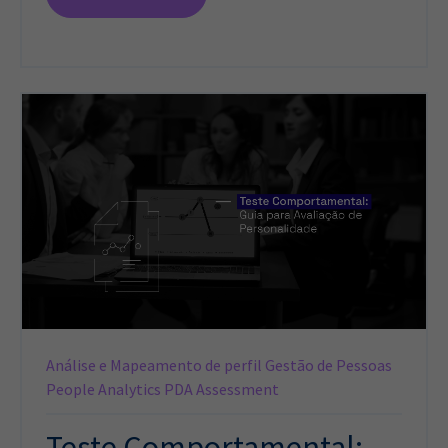
Análise e Mapeamento de perfil
Gestão de Pessoas
People Analytics
PDA Assessment
Teste Comportamental: