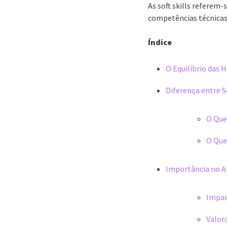
As soft skills referem-
competências técnicas 
Índice
O Equilíbrio das 
Diferença entre So
O Que 
O Que
Importância no A
Impact
Valor