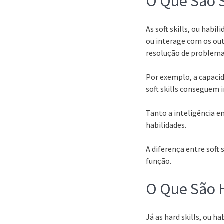
O Que São S
As soft skills, ou ha
ou interage com os out
resolução de problema
Por exemplo, a capacid
soft skills conseguem i
Tanto a inteligência 
habilidades.
A diferença entre soft s
função.
O Que São H
Já as hard skills, ou 