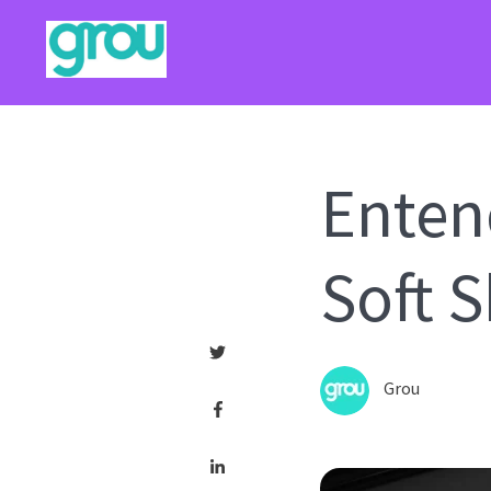
Enten
Soft S
Grou