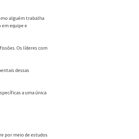
 como alguém trabalha
o em equipe e
issões. Os líderes com
mentais dessas
 específicas a uma única
ire por meio de estudos