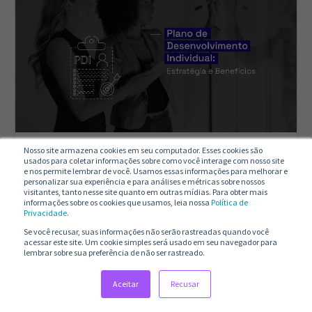
Nosso site armazena cookies em seu computador. Esses cookies são
Plano de
usados para coletar informações sobre como você interage com nosso site
e nos permite lembrar de você. Usamos essas informações para melhorar e
personalizar sua experiência e para análises e métricas sobre nossos
Desenvolvimento
visitantes, tanto nesse site quanto em outras mídias. Para obter mais
informações sobre os cookies que usamos, leia nossa
Política de
Individual: Estratégia e
Privacidade
.
Se você recusar, suas informações não serão rastreadas quando você
Benefícios
acessar este site. Um cookie simples será usado em seu navegador para
lembrar sobre sua preferência de não ser rastreado.
Aceitar
Recusar
Grou