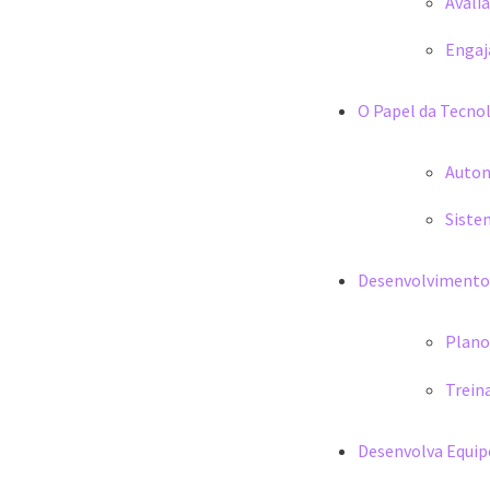
Avali
Engaj
O Papel da Tecno
Autom
Siste
Desenvolvimento 
Plano
Trein
Desenvolva Equip