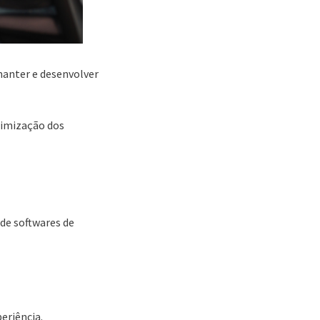
manter e desenvolver
timização dos
 de softwares de
eriência.