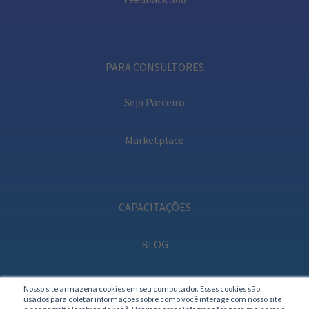
PARA CONSULTORES
Seja Parceiro
Marketplace
CAPACITAÇÕES
BLOG
PODCAST
Nosso site armazena cookies em seu computador. Esses cookies são
usados para coletar informações sobre como você interage com nosso site