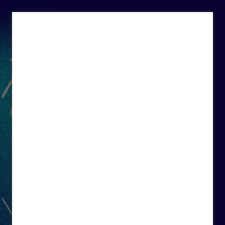
Início
Hub de soluções
Plataformas
Blog da Grou
Avaliações
Grou Skills
Blog