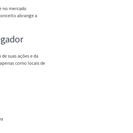
se no mercado
conceito abrange a
egador
de suas ações e da
 apenas como locais de
va