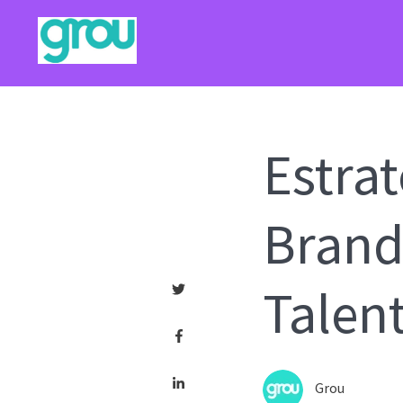
Estra
Brand
Talen
Grou