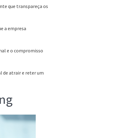
nte que transpareça os
ue a empresa
onal e o compromisso
de atrair e reter um
ing