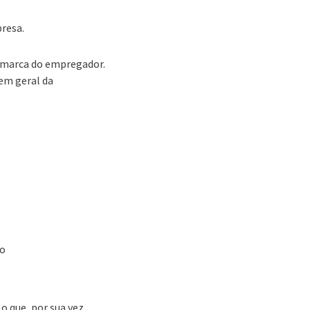
resa.
a marca do empregador.
gem geral da
 o
o que, por sua vez,