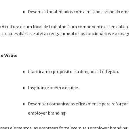
Devem estar alinhados com a missão e visão da emp
:
A cultura de um local de trabalho é um componente essencial d
nterações diárias e afeta o engajamento dos funcionários e a ima
 e Visão:
Clarificam o propósito e a direção estratégica.
Inspiram e unem a equipe.
Devem ser comunicadas eficazmente para reforçar
employer branding.
 esses elementos, as empresas fortalecem seu employer branding, 