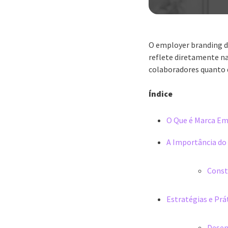
O employer branding d
reflete diretamente na
colaboradores quanto 
Índice
O Que é Marca E
A Importância do
Const
Estratégias e Prá
Desen