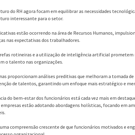
futuro do RH agora focam em equilibrar as necessidades tecnológi
uro interessante para o setor.
icativas estão ocorrendo na área de Recursos Humanos, impulsio
as nas expectativas dos trabalhadores.
efas rotineiras e a utilização de inteligência artificial prometem
am o talento nas organizações.
as proporcionam análises preditivas que melhoram a tomada de 
enção de talentos, garantindo um enfoque mais estratégico e me
cia do bem-estar dos funcionários está cada vez mais em destaqu
As empresas estão adotando abordagens holísticas, focando em am
is.
e uma compreensão crescente de que funcionários motivados e eng
ucesso organizacional.