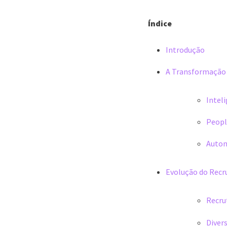
Índice
Introdução
A Transformação 
Inteli
Peopl
Autom
Evolução do Recr
Recru
Diver