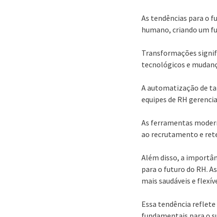
As tendências para o 
humano, criando um fut
Transformações signif
tecnológicos e mudanç
A automatização de tar
equipes de RH gerenci
As ferramentas modern
ao recrutamento e ret
Além disso, a importân
para o futuro do RH. 
mais saudáveis e flexíve
Essa tendência reflet
fundamentais para o s