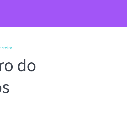
rreira
ro do
os