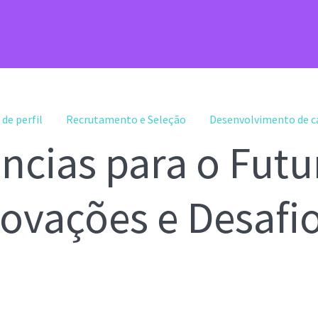
de perfil
Recrutamento e Seleção
Desenvolvimento de ca
ncias para o Futu
novações e Desafi