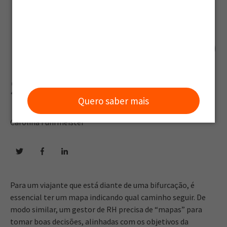
humanos
podem ajudar o
setor
Quero saber mais
Carolina Fuhrmeister
Para um viajante que está diante de uma bifurcação, é
essencial ter um mapa indicando qual caminho seguir. De
modo similar, um gestor de RH precisa de “mapas” para
tomar boas decisões, alinhadas com os objetivos da