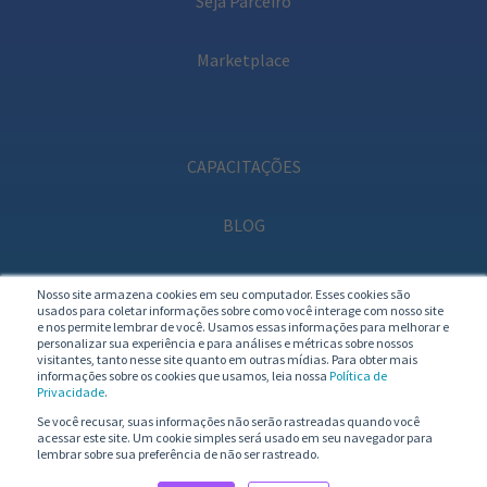
Seja Parceiro
Marketplace
CAPACITAÇÕES
BLOG
PODCAST
Nosso site armazena cookies em seu computador. Esses cookies são
usados para coletar informações sobre como você interage com nosso site
e nos permite lembrar de você. Usamos essas informações para melhorar e
personalizar sua experiência e para análises e métricas sobre nossos
visitantes, tanto nesse site quanto em outras mídias. Para obter mais
informações sobre os cookies que usamos, leia nossa
Política de
Privacidade
.
Se você recusar, suas informações não serão rastreadas quando você
acessar este site. Um cookie simples será usado em seu navegador para
lembrar sobre sua preferência de não ser rastreado.