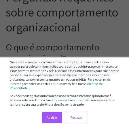
sobre comportamento
organizacional
O que é comportamento
organizacional?
Nosso site armazena cookies em seu computador. Esses cookies são
usados para coletar informações sobre como você interage com nosso site
e nos permite lembrar de você. Usamos essas informações para melhorar e
Comportamento organizacional é o estudo dos
personalizar sua experiência e para análises e métricas sobre nossos
visitantes, tanto nesse site quanto em outras mídias. Para obter mais
padrões, atitudes e interações das pessoas dentro
informações sobre os cookies que usamos, leia nossa
Política de
das empresas, buscando entender como esses
Privacidade
.
fatores influenciam o ambiente, a comunicação e os
Se você recusar, suas informações não serão rastreadas quando você
acessar este site. Um cookie simples será usado em seu navegador para
resultados.
Ele envolve aspectos como valores, clima da
lembrar sobre sua preferência de não ser rastreado.
empresa, relações interpessoais e reações em situações do
cotidiano corporativo.
Aceitar
Recusar