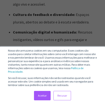
algo vivo e acessível.
Cultura do feedback e diversidade:
Espaços
plurais, abertos ao debate e à escuta verdadeira.
Comunicação digital e humanizada:
Recursos
instigantes, vídeos curtos e gifs para engajar e
aproximar.
Nosso site armazena cookies em seu computador. Esses cookies são
usados para coletar informações sobre como você interage com nosso site
e nos permite lembrar de você. Usamos essas informações para melhorar e
E, claro, tudo isso sem descuidar do equilíbrio entre vida
personalizar sua experiência e para análises e métricas sobre nossos
pessoal e profissional, algo cada vez mais valorizado pelas
visitantes, tanto nesse site quanto em outras mídias. Para obter mais
informações sobre os cookies que usamos, leia nossa
Política de
novas gerações.
Privacidade
.
Se você recusar, suas informações não serão rastreadas quando você
Dicas práticas para
acessar este site. Um cookie simples será usado em seu navegador para
lembrar sobre sua preferência de não ser rastreado.
alinhar RH aos
Aceitar
Recusar