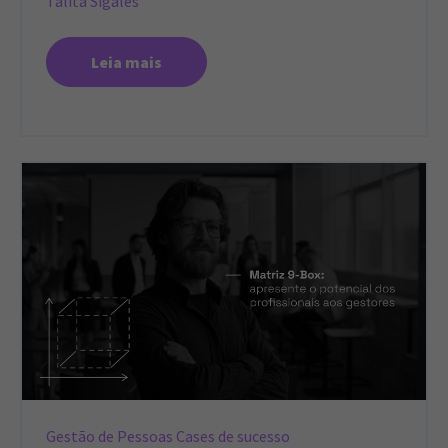
Talita Sigales
Leia mais
Gestão de Pessoas
Cases de sucesso