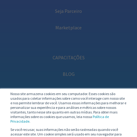
Seja Parceiro
Marketplace
CAPACITAÇÕES
BLOG
PODCAST
Nosso site armazena cookies em seu computador. Esses cookies são
usados para coletar informações sobre como você interage com nosso site
e nos permite lembrar de você. Usamos essas informações para melhorar e
personalizar sua experiência e para análises e métricas sobre nossos
visitantes, tanto nesse site quanto em outras mídias. Para obter mais
informações sobre os cookies que usamos, leia nossa
Política de
Privacidade
.
Se você recusar, suas informações não serão rastreadas quando você
acessar este site. Um cookie simples será usado em seu navegador para