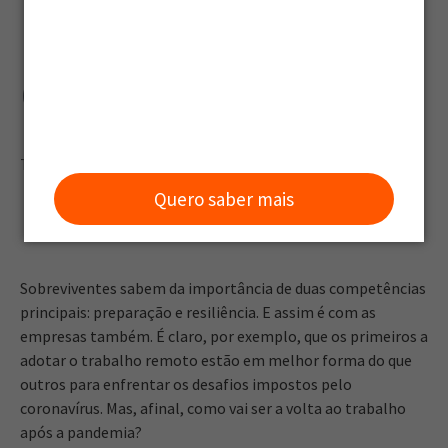
pandemia do
coronavírus?
Talita Sigales
Quero saber mais
Sobreviventes sabem da importância de duas competências
principais: preparação e resiliência. E assim é com as
empresas também. É claro, por exemplo, que os primeiros a
adotar o trabalho remoto estão em melhor forma do que
outros para enfrentar os desafios impostos pelo
coronavírus. Mas, afinal, como vai ser a volta ao trabalho
após a pandemia?