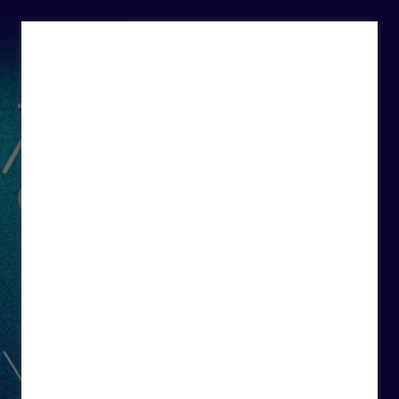
Início
Hub de soluções
Plataformas
Blog da Grou
Avaliações
Grou Skills
Blog